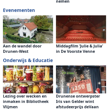
nemen
Evenementen
Aan de wandel door
Middagfilm ‘Julie & Julia’
Drunen-West
in De Voorste Venne
Onderwijs & Educatie
Lezing over wecken en
Drunense ontwerpster
inmaken in Bibliotheek
Iris van Gelder wint
Vlijmen
afstudeerprijs deVaan