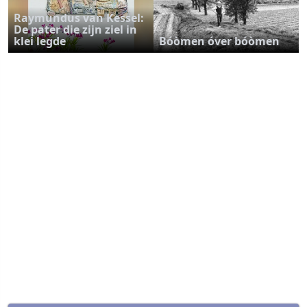
Raymundus van Kessel:
De pater die zijn ziel in
klei legde
Bóòmen óver bóòmen