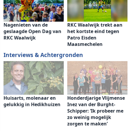
Nagenieten van de
RKC Waalwijk trekt aan
geslaagde Open Dag van
het kortste eind tegen
RKC Waalwijk
Patro Eisden
Maasmechelen
Interviews & Achtergronden
Huisarts, molenaar en
Honderdjarige Vlijmense
gelukkig in Hedikhuizen
Inez van der Burght-
Schipper: ‘Ik probeer me
zo weinig mogelijk
zorgen te maken’