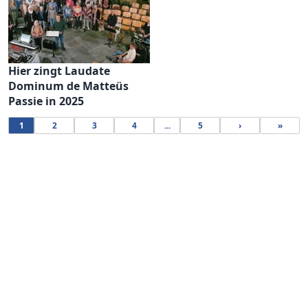
Hier zingt Laudate
Dominum de Matteüs
Passie in 2025
1
2
3
4
...
5
›
»