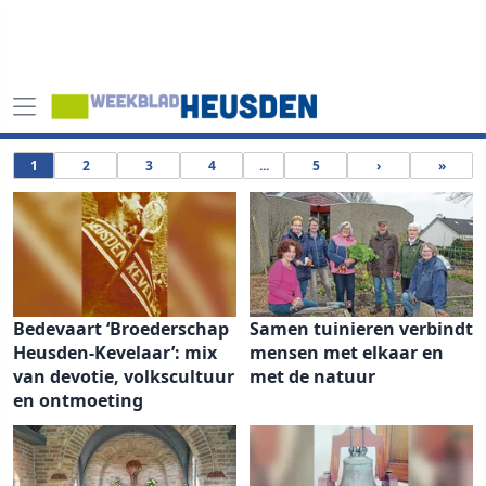
1
2
3
4
...
5
›
»
Bedevaart ‘Broederschap
Samen tuinieren verbindt
Heusden-Kevelaar’: mix
mensen met elkaar en
van devotie, volkscultuur
met de natuur
en ontmoeting