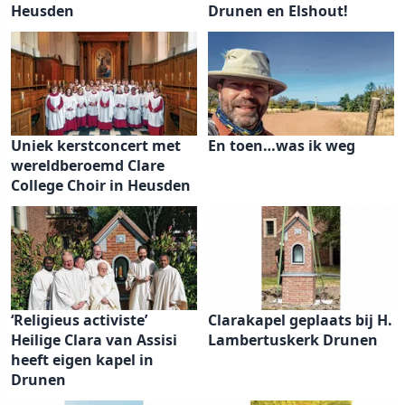
Heusden
Drunen en Elshout!
Uniek kerstconcert met
En toen…was ik weg
wereldberoemd Clare
College Choir in Heusden
‘Religieus activiste’
Clarakapel geplaats bij H.
Heilige Clara van Assisi
Lambertuskerk Drunen
heeft eigen kapel in
Drunen