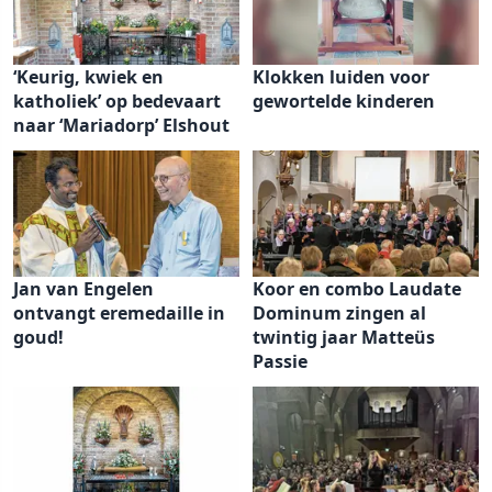
‘Keurig, kwiek en
Klokken luiden voor
katholiek’ op bedevaart
gewortelde kinderen
naar ‘Mariadorp’ Elshout
Jan van Engelen
Koor en combo Laudate
ontvangt eremedaille in
Dominum zingen al
goud!
twintig jaar Matteüs
Passie