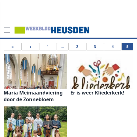
«
‹
1
...
2
3
4
5
Maria Meimaandviering
Er is weer Kliederkerk!
door de Zonnebloem