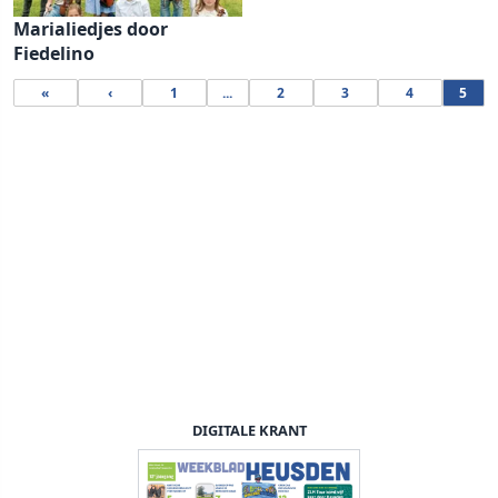
Marialiedjes door
Fiedelino
«
‹
1
...
2
3
4
5
DIGITALE KRANT