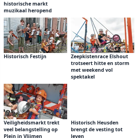
historische markt
muzikaal heropend
Historisch Festijn
Zeepkistenrace Elshout
trotseert hitte en storm
met weekend vol
spektakel
Veiligheidsmarkt trekt
Historisch Heusden
veel belangstelling op
brengt de vesting tot
Plein in Vlijmen
leven