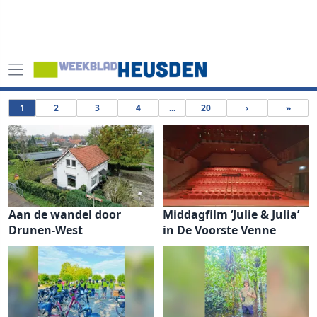
1
2
3
4
...
20
›
»
Aan de wandel door
Middagfilm ‘Julie & Julia’
Drunen-West
in De Voorste Venne