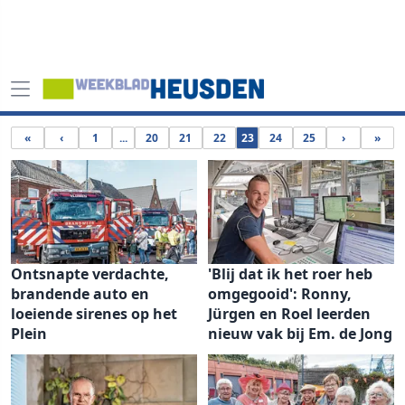
«
‹
1
...
20
21
22
23
24
25
›
»
Ontsnapte verdachte,
'Blij dat ik het roer heb
brandende auto en
omgegooid': Ronny,
loeiende sirenes op het
Jürgen en Roel leerden
Plein
nieuw vak bij Em. de Jong