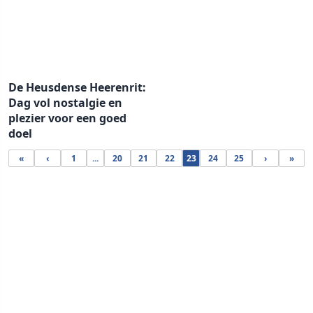
De Heusdense Heerenrit:
Dag vol nostalgie en
plezier voor een goed
doel
«
‹
1
...
20
21
22
23
24
25
›
»