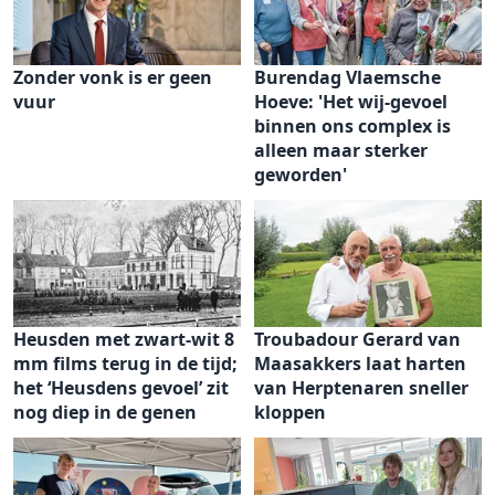
Zonder vonk is er geen
Burendag Vlaemsche
vuur
Hoeve: 'Het wij-gevoel
binnen ons complex is
alleen maar sterker
geworden'
Heusden met zwart-wit 8
Troubadour Gerard van
mm films terug in de tijd;
Maasakkers laat harten
het ‘Heusdens gevoel’ zit
van Herptenaren sneller
nog diep in de genen
kloppen