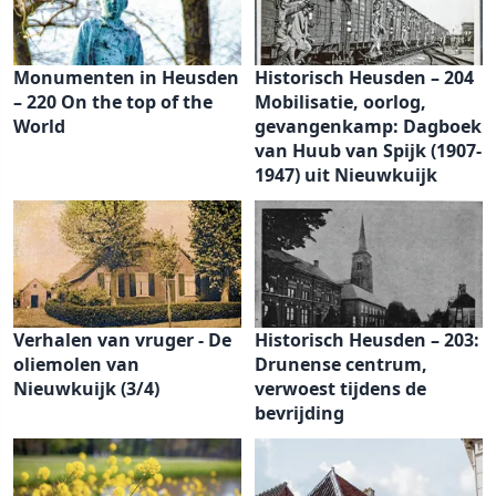
Monumenten in Heusden
Historisch Heusden – 204
– 220 On the top of the
Mobilisatie, oorlog,
World
gevangenkamp: Dagboek
van Huub van Spijk (1907-
1947) uit Nieuwkuijk
Verhalen van vruger - De
Historisch Heusden – 203:
oliemolen van
Drunense centrum,
Nieuwkuijk (3/4)
verwoest tijdens de
bevrijding