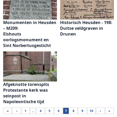
Monumenten in Heusden
Historisch Heusden - 198:
– M209:
Duitse veldgraven in
Elshouts
Drunen
oorlogsmonument en
Sint Norbertusgesticht
Afgeknotte torenspits
Protestante kerk was
seinpost in
Napoleontische tijd
«
‹
1
...
4
5
6
7
8
9
10
›
»