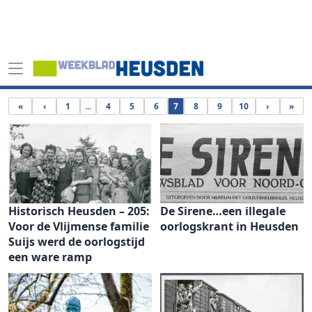
«
‹
1
...
4
5
6
7
8
9
10
›
»
Historisch Heusden – 205:
De Sirene…een illegale
Voor de Vlijmense familie
oorlogskrant in Heusden
Suijs werd de oorlogstijd
een ware ramp