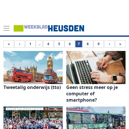
«
‹
1
...
4
5
6
7
8
9
›
»
Tweetalig onderwijs (tto)
Geen stress meer op je
computer of
smartphone?