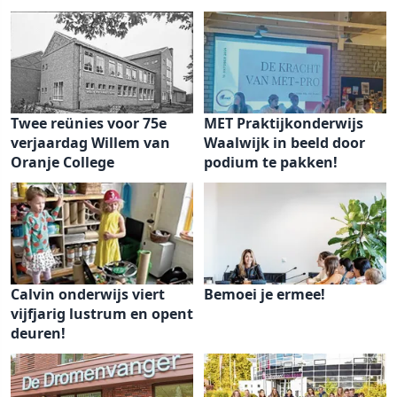
Twee reünies voor 75e
MET Praktijkonderwijs
verjaardag Willem van
Waalwijk in beeld door
Oranje College
podium te pakken!
Calvin onderwijs viert
Bemoei je ermee!
vijfjarig lustrum en opent
deuren!