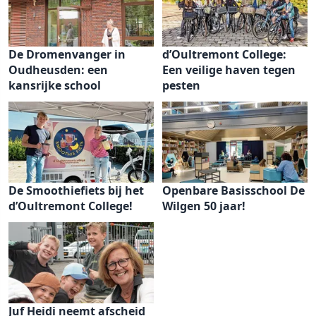
De Dromenvanger in
d’Oultremont College:
Oudheusden: een
Een veilige haven tegen
kansrijke school
pesten
De Smoothiefiets bij het
Openbare Basisschool De
d’Oultremont College!
Wilgen 50 jaar!
Juf Heidi neemt afscheid