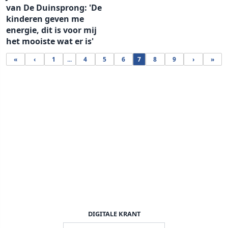
van De Duinsprong: 'De
kinderen geven me
energie, dit is voor mij
het mooiste wat er is'
«
‹
1
...
4
5
6
7
8
9
›
»
DIGITALE KRANT