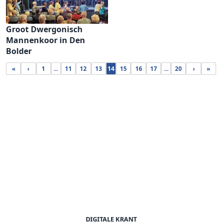
Groot Dwergonisch
Mannenkoor in Den
Bolder
«
‹
1
...
11
12
13
14
15
16
17
...
20
›
»
DIGITALE KRANT