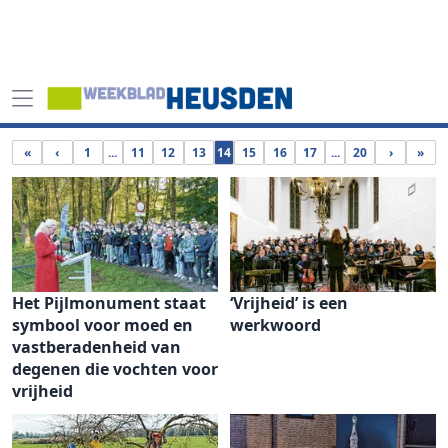
«
‹
1
...
11
12
13
14
15
16
17
...
20
›
»
Het Pijlmonument staat
‘Vrijheid’ is een
symbool voor moed en
werkwoord
vastberadenheid van
degenen die vochten voor
vrijheid