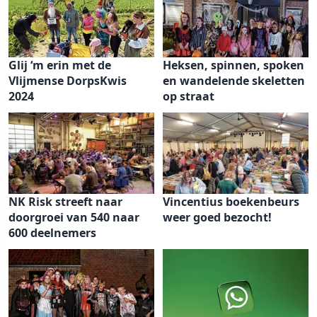
Glij ‘m erin met de
Heksen, spinnen, spoken
Vlijmense DorpsKwis
en wandelende skeletten
2024
op straat
NK Risk streeft naar
Vincentius boekenbeurs
doorgroei van 540 naar
weer goed bezocht!
600 deelnemers