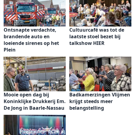
Ontsnapte verdachte,
Cultuurcafé was tot de
brandende auto en
laatste stoel bezet bij
loeiende sirenes op het
talkshow HIER
Plein
Mooie open dag bij
Badkamerzingen Vlijmen
Koninklijke Drukkerij Em.
krijgt steeds meer
De Jong in Baarle-Nassau
belangstelling