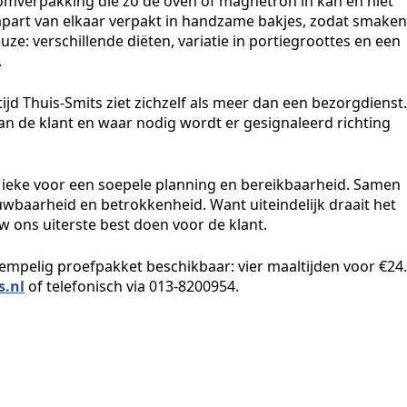
omverpakking die zo de oven of magnetron in kan en niet
 apart van elkaar verpakt in handzame bakjes, zodat smaken
ze: verschillende diëten, variatie in portiegroottes en een
.
ijd Thuis-Smits ziet zichzelf als meer dan een bezorgdienst.
 van de klant en waar nodig wordt er gesignaleerd richting
Mieke voor een soepele planning en bereikbaarheid. Samen
uwbaarheid en betrokkenheid. Want uiteindelijk draait het
 ons uiterste best doen voor de klant.
rempelig proefpakket beschikbaar: vier maaltijden voor €24.
s.nl
of telefonisch via 013-8200954.