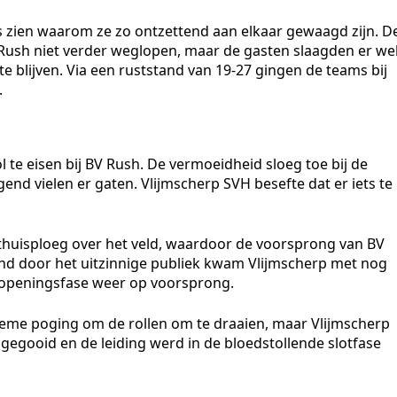
s zien waarom ze zo ontzettend aan elkaar gewaagd zijn. D
 BV Rush niet verder weglopen, maar de gasten slaagden er we
e blijven. Via een ruststand van 19-27 gingen de teams bij
.
ol te eisen bij BV Rush. De vermoeidheid sloeg toe bij de
d vielen er gaten. Vlijmscherp SVH besefte dat er iets te
thuisploeg over het veld, waardoor de voorsprong van BV
nd door het uitzinnige publiek kwam Vlijmscherp met nog
e openingsfase weer op voorsprong.
ieme poging om de rollen om te draaien, maar Vlijmscherp
 gegooid en de leiding werd in de bloedstollende slotfase