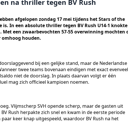
n na thriller tegen BV Rush
ebben afgelopen zondag 17 mei tijdens het Stars of the
 is. In een absolute thriller tegen BV Rush U14-1 knokte
nd. Met een zwaarbevochten 57-55 overwinning mochten 
er omhoog houden.
 doorslaggevend bij een gelijke stand, maar de Nederlandse
 Wanneer twee teams bovenaan eindigen met exact evenvee
lsaldo niet de doorslag. In plaats daarvan volgt er één
 duel mag zich officieel kampioen noemen.
loeg. Vlijmscherp SVH opende scherp, maar de gasten uit
. BV Rush herpakte zich snel en kwam in de eerste periode
 paar keer knap uitgespeeld, waardoor BV Rush na het