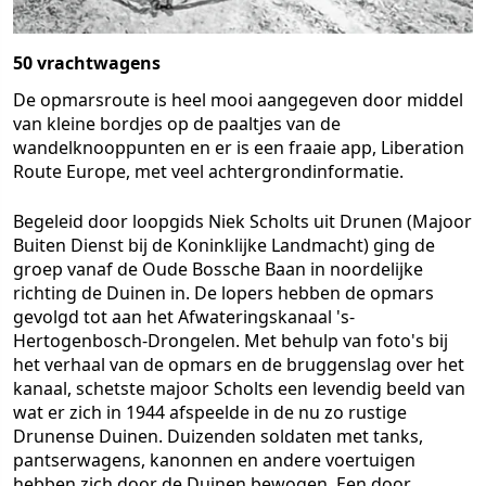
50 vrachtwagens
De opmarsroute is heel mooi aangegeven door middel
van kleine bordjes op de paaltjes van de
wandelknooppunten en er is een fraaie app, Liberation
Route Europe, met veel achtergrondinformatie.
Begeleid door loopgids Niek Scholts uit Drunen (Majoor
Buiten Dienst bij de Koninklijke Landmacht) ging de
groep vanaf de Oude Bossche Baan in noordelijke
richting de Duinen in. De lopers hebben de opmars
gevolgd tot aan het Afwateringskanaal 's-
Hertogenbosch-Drongelen. Met behulp van foto's bij
het verhaal van de opmars en de bruggenslag over het
kanaal, schetste majoor Scholts een levendig beeld van
wat er zich in 1944 afspeelde in de nu zo rustige
Drunense Duinen. Duizenden soldaten met tanks,
pantserwagens, kanonnen en andere voertuigen
hebben zich door de Duinen bewogen. Een door