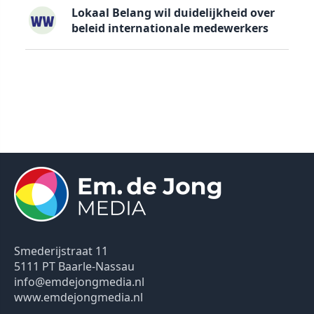
Lokaal Belang wil duidelijkheid over
beleid internationale medewerkers
Smederijstraat 11
5111 PT Baarle-Nassau
info@emdejongmedia.nl
www.emdejongmedia.nl