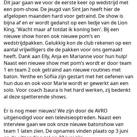
Dit jaar gaan we voor de eerste keer op wedstrijd met
een pom-show. De jeugd van Sint Jan heeft hier de
afgelopen maanden hard voor getraind. De show is
bijna af en er wordt gedanst op een liedje van de Lion
King, 'Wacht maar af totdat ik koning ben'. Bij een
nieuwe show horen ook nieuwe pom’s en
wedstrijdpakken. Gelukkig kon de club rekenen op een
aantal vrijwilligers die de pakken voor ons gemaakt
heeft. Dank aan Elly, Anja en Marianne voor hun hulp!
Naast een nieuwe show met pom’s wordt er door team
1 en team 2 ook getraind aan nieuwe routines met
baton. Yenthe en Sofiia zijn gestart met het oefenen van
hun duo en ook voor Marie wordt er gewerkt aan een
solo. Voor coach Isaura is het hard werken, zij bedenkt
al deze spetterende shows.
Er is nog meer nieuws! We zijn door de AVRO
uitgenodigd voor een televisieoptreden. Naast een
interview gaan we ook onze nieuwe batonshow van
team 1 laten zien. De opnames vinden plaats op 3 juni