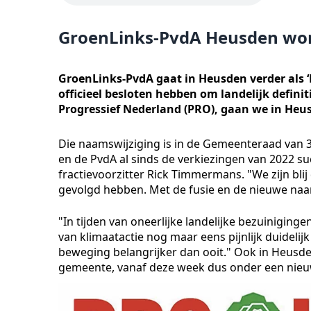
GroenLinks-PvdA Heusden wor
GroenLinks-PvdA gaat in Heusden verder als
officieel besloten hebben om landelijk defin
Progressief Nederland (PRO), gaan we in Heu
Die naamswijziging is in de Gemeenteraad van 3
en de PvdA al sinds de verkiezingen van 2022 suc
fractievoorzitter Rick Timmermans. "We zijn bli
gevolgd hebben. Met de fusie en de nieuwe naa
"In tijden van oneerlijke landelijke bezuiniging
van klimaatactie nog maar eens pijnlijk duidelij
beweging belangrijker dan ooit." Ook in Heusden
gemeente, vanaf deze week dus onder een nie