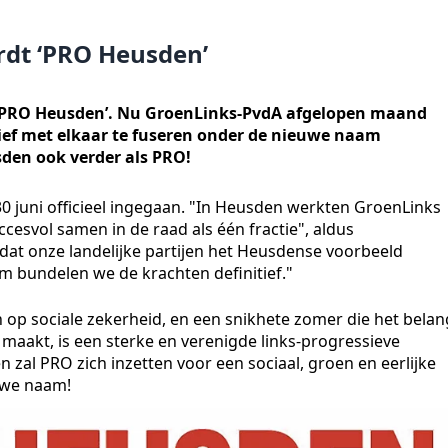
dt ‘PRO Heusden’
 ‘PRO Heusden’. Nu GroenLinks-PvdA afgelopen maand
itief met elkaar te fuseren onder de nieuwe naam
sden ook verder als PRO!
0 juni officieel ingegaan. "In Heusden werkten GroenLinks
cesvol samen in de raad als één fractie", aldus
j dat onze landelijke partijen het Heusdense voorbeeld
m bundelen we de krachten definitief."
en op sociale zekerheid, en een snikhete zomer die het belan
k maakt, is een sterke en verenigde links-progressieve
 zal PRO zich inzetten voor een sociaal, groen en eerlijke
uwe naam!