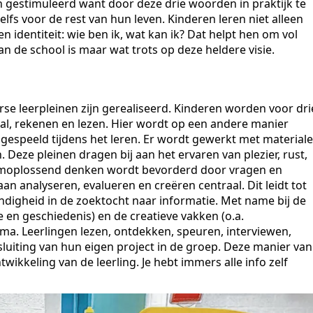
 gestimuleerd want door deze drie woorden in praktijk te
elfs voor de rest van hun leven. Kinderen leren niet alleen
identiteit: wie ben ik, wat kan ik? Dat helpt hen om vol
n de school is maar wat trots op deze heldere visie.
rse leerpleinen zijn gerealiseerd. Kinderen worden voor dri
aal, rekenen en lezen. Hier wordt op een andere manier
gespeeld tijdens het leren. Er wordt gewerkt met material
Deze pleinen dragen bij aan het ervaren van plezier, rust,
leemoplossend denken wordt bevorderd door vragen en
 analyseren, evalueren en creëren centraal. Dit leidt tot
andigheid in de zoektocht naar informatie. Met name bij de
 en geschiedenis) en de creatieve vakken (o.a.
a. Leerlingen lezen, ontdekken, speuren, interviewen,
sluiting van hun eigen project in de groep. Deze manier van
ikkeling van de leerling. Je hebt immers alle info zelf