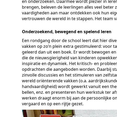
en onderzoeken. Daarmee wordt plezier in leren
brengen, beleven de leerlingen alles veel beter z
vaardigheden aan maar ontdekken ook hun eigen 
vertrouwen de wereld in te stappen. Het team va
Onderzoekend, bewegend en spelend leren
Een rondgang door de school leert dat hier dive
vakken op zo’n plein extra gestimuleerd: voor t
geleerd dan uit een boek. Er wordt bewogen en 
die de nieuwsgierigheid van kinderen opwekken. 
inspiratie en dynamiek. Het kritisch- en prob
opdrachten die aangeboden worden. Daarbij staan
zinvolle discussies en het stimuleren van zelfst
wereld oriënterende vakken (o.a. aardrijkskunde
handvaardigheid) wordt gewerkt vanuit een them
bellen, enz. en presenteren hun werkstuk ter af
werken draagt enorm bij aan de persoonlijke ontw
vergaard en op een rijtje gezet.