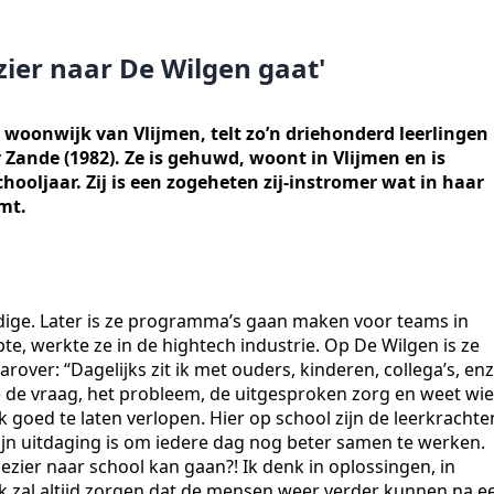
zier naar De Wilgen gaat'
 woonwijk van Vlijmen, telt zo’n driehonderd leerlingen
Zande (1982). Ze is gehuwd, woont in Vlijmen en is
hooljaar. Zij is een zogeheten zij-instromer wat in haar
omt.
ige. Later is ze programma’s gaan maken voor teams in
te, werkte ze in de hightech industrie. Op De Wilgen is ze
arover: “Dagelijks zit ik met ouders, kinderen, collega’s, enz
rzie de vraag, het probleem, de uitgesproken zorg en weet wie
 goed te laten verlopen. Hier op school zijn de leerkrachte
jn uitdaging is om iedere dag nog beter samen te werken.
ezier naar school kan gaan?! Ik denk in oplossingen, in
ik zal altijd zorgen dat de mensen weer verder kunnen na e