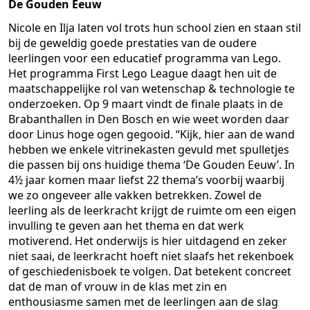
De Gouden Eeuw
Nicole en Ilja laten vol trots hun school zien en staan stil
bij de geweldig goede prestaties van de oudere
leerlingen voor een educatief programma van Lego.
Het programma First Lego League daagt hen uit de
maatschappelijke rol van wetenschap & technologie te
onderzoeken. Op 9 maart vindt de finale plaats in de
Brabanthallen in Den Bosch en wie weet worden daar
door Linus hoge ogen gegooid. “Kijk, hier aan de wand
hebben we enkele vitrinekasten gevuld met spulletjes
die passen bij ons huidige thema ‘De Gouden Eeuw’. In
4½ jaar komen maar liefst 22 thema’s voorbij waarbij
we zo ongeveer alle vakken betrekken. Zowel de
leerling als de leerkracht krijgt de ruimte om een eigen
invulling te geven aan het thema en dat werk
motiverend. Het onderwijs is hier uitdagend en zeker
niet saai, de leerkracht hoeft niet slaafs het rekenboek
of geschiedenisboek te volgen. Dat betekent concreet
dat de man of vrouw in de klas met zin en
enthousiasme samen met de leerlingen aan de slag