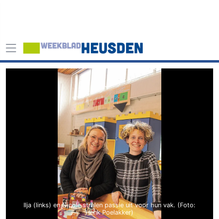
Ilja (links) en Nicole stralen passie uit voor hun vak. (Foto:
Henk Poelakker)