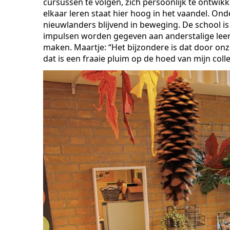
cursussen te volgen, zich persoonlijk te ontwik
elkaar leren staat hier hoog in het vaandel. O
nieuwlanders blijvend in beweging. De school i
impulsen worden gegeven aan anderstalige leerl
maken. Maartje: “Het bijzondere is dat door on
dat is een fraaie pluim op de hoed van mijn colle