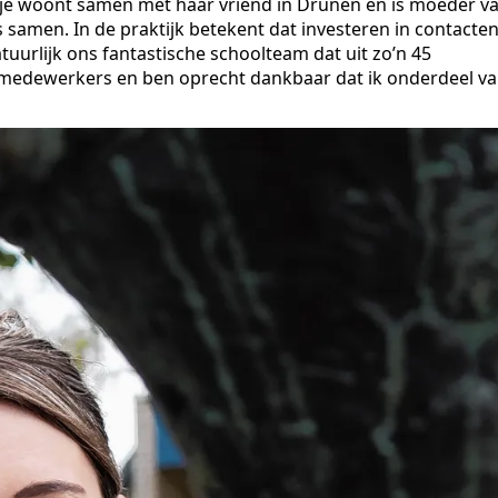
rtje woont samen met haar vriend in Drunen en is moeder v
samen. In de praktijk betekent dat investeren in contacte
uurlijk ons fantastische schoolteam dat uit zo’n 45
e medewerkers en ben oprecht dankbaar dat ik onderdeel v