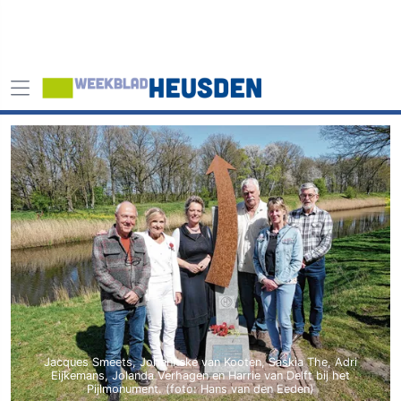
Jacques Smeets, Johanneke van Kooten, Saskia The, Adri
Eijkemans, Jolanda Verhagen en Harrie van Delft bij het
Pijlmonument. (foto: Hans van den Eeden)