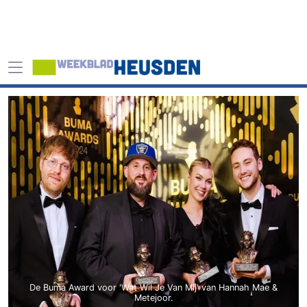
De Buma Award voor 'Wat Wil Je Van Mij' van Hannah Mae &
Metejoor.