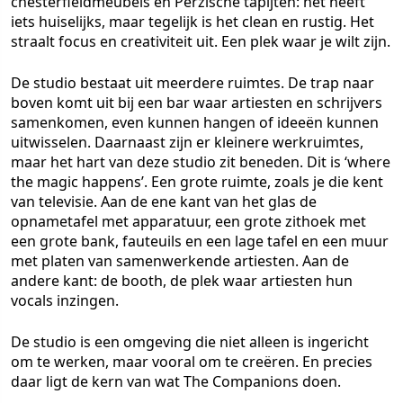
chesterfieldmeubels en Perzische tapijten: het heeft
iets huiselijks, maar tegelijk is het clean en rustig. Het
straalt focus en creativiteit uit. Een plek waar je wilt zijn.
De studio bestaat uit meerdere ruimtes. De trap naar
boven komt uit bij een bar waar artiesten en schrijvers
samenkomen, even kunnen hangen of ideeën kunnen
uitwisselen. Daarnaast zijn er kleinere werkruimtes,
maar het hart van deze studio zit beneden. Dit is ‘
where
the magic happens
’. Een grote ruimte, zoals je die kent
van televisie. Aan de ene kant van het glas de
opnametafel met apparatuur, een grote zithoek met
een grote bank, fauteuils en een lage tafel en een muur
met platen van samenwerkende artiesten. Aan de
andere kant: de
booth
, de plek waar artiesten hun
vocals inzingen.
De studio is een omgeving die niet alleen is ingericht
om te werken, maar vooral om te creëren. En precies
daar ligt de kern van wat The Companions doen.