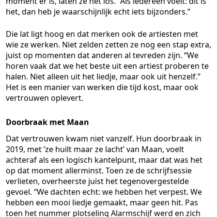
moment er is, laten ze het los. “Als iedereen voelt: dit is
het, dan heb je waarschijnlijk echt iets bijzonders.”
Die lat ligt hoog en dat merken ook de artiesten met
wie ze werken. Niet zelden zetten ze nog een stap extra,
juist op momenten dat anderen al tevreden zijn. “We
horen vaak dat we het beste uit een artiest proberen te
halen. Niet alleen uit het liedje, maar ook uit henzelf.”
Het is een manier van werken die tijd kost, maar ook
vertrouwen oplevert.
Doorbraak met Maan
Dat vertrouwen kwam niet vanzelf. Hun doorbraak in
2019, met ’ze huilt maar ze lacht’ van Maan, voelt
achteraf als een logisch kantelpunt, maar dat was het
op dat moment allerminst. Toen ze de schrijfsessie
verlieten, overheerste juist het tegenovergestelde
gevoel. “We dachten echt: we hebben het verpest. We
hebben een mooi liedje gemaakt, maar geen hit. Pas
toen het nummer plotseling Alarmschijf werd en zich