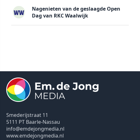
Nagenieten van de geslaagde Open
Dag van RKC Waalwijk
Smederijstraat 11
5111 PT Baarle-Nassau
info@emdejongmedia.nl
www.emdejongmedia.nl