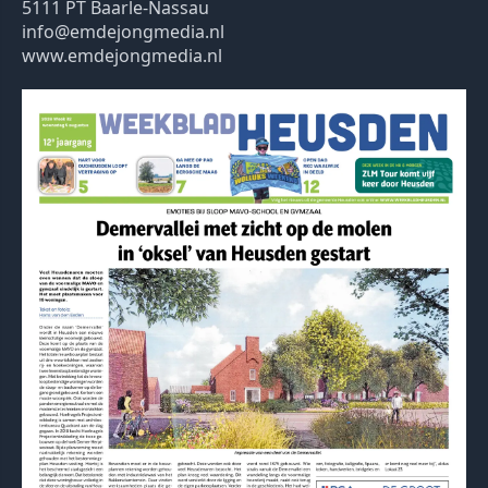
5111 PT Baarle-Nassau
info@emdejongmedia.nl
www.emdejongmedia.nl