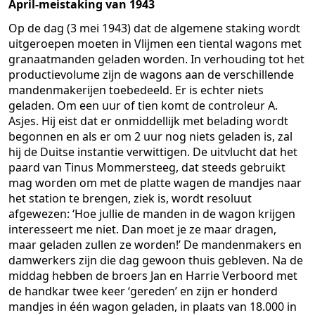
April-meistaking van 1943
Op de dag (3 mei 1943) dat de algemene staking wordt
uitgeroepen moeten in Vlijmen een tiental wagons met
granaatmanden geladen worden. In verhouding tot het
productievolume zijn de wagons aan de verschillende
mandenmakerijen toebedeeld. Er is echter niets
geladen. Om een uur of tien komt de controleur A.
Asjes. Hij eist dat er onmiddellijk met belading wordt
begonnen en als er om 2 uur nog niets geladen is, zal
hij de Duitse instantie verwittigen. De uitvlucht dat het
paard van Tinus Mommersteeg, dat steeds gebruikt
mag worden om met de platte wagen de mandjes naar
het station te brengen, ziek is, wordt resoluut
afgewezen: ‘Hoe jullie de manden in de wagon krijgen
interesseert me niet. Dan moet je ze maar dragen,
maar geladen zullen ze worden!’ De mandenmakers en
damwerkers zijn die dag gewoon thuis gebleven. Na de
middag hebben de broers Jan en Harrie Verboord met
de handkar twee keer ‘gereden’ en zijn er honderd
mandjes in één wagon geladen, in plaats van 18.000 in