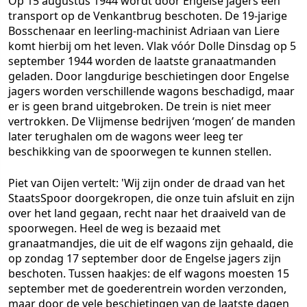
Op 15 augustus 1944 wordt door Engelse jagers een
transport op de Venkantbrug beschoten. De 19-jarige
Bosschenaar en leerling-machinist Adriaan van Liere
komt hierbij om het leven. Vlak vóór Dolle Dinsdag op 5
september 1944 worden de laatste granaatmanden
geladen. Door langdurige beschietingen door Engelse
jagers worden verschillende wagons beschadigd, maar
er is geen brand uitgebroken. De trein is niet meer
vertrokken. De Vlijmense bedrijven ‘mogen’ de manden
later terughalen om de wagons weer leeg ter
beschikking van de spoorwegen te kunnen stellen.
Piet van Oijen vertelt: 'Wij zijn onder de draad van het
StaatsSpoor doorgekropen, die onze tuin afsluit en zijn
over het land gegaan, recht naar het draaiveld van de
spoorwegen. Heel de weg is bezaaid met
granaatmandjes, die uit de elf wagons zijn gehaald, die
op zondag 17 september door de Engelse jagers zijn
beschoten. Tussen haakjes: de elf wagons moesten 15
september met de goederentrein worden verzonden,
maar door de vele beschietingen van de laatste dagen