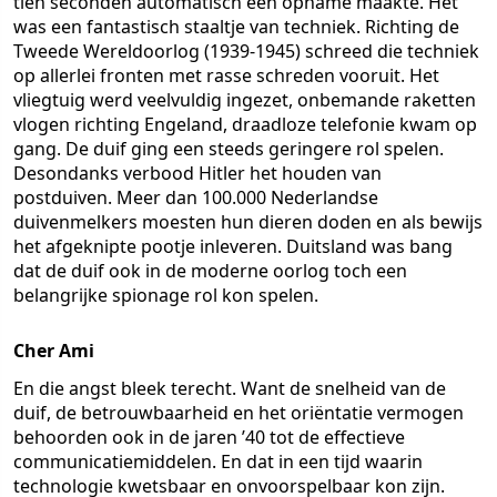
tien seconden automatisch een opname maakte. Het
was een fantastisch staaltje van techniek. Richting de
Tweede Wereldoorlog (1939-1945) schreed die techniek
op allerlei fronten met rasse schreden vooruit. Het
vliegtuig werd veelvuldig ingezet, onbemande raketten
vlogen richting Engeland, draadloze telefonie kwam op
gang. De duif ging een steeds geringere rol spelen.
Desondanks verbood Hitler het houden van
postduiven. Meer dan 100.000 Nederlandse
duivenmelkers moesten hun dieren doden en als bewijs
het afgeknipte pootje inleveren. Duitsland was bang
dat de duif ook in de moderne oorlog toch een
belangrijke spionage rol kon spelen.
Cher Ami
En die angst bleek terecht. Want de snelheid van de
duif, de betrouwbaarheid en het oriëntatie vermogen
behoorden ook in de jaren ’40 tot de effectieve
communicatiemiddelen. En dat in een tijd waarin
technologie kwetsbaar en onvoorspelbaar kon zijn.