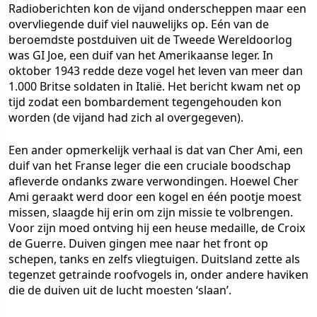
Radioberichten kon de vijand onderscheppen maar een
overvliegende duif viel nauwelijks op. Eén van de
beroemdste postduiven uit de Tweede Wereldoorlog
was GI Joe, een duif van het Amerikaanse leger. In
oktober 1943 redde deze vogel het leven van meer dan
1.000 Britse soldaten in Italië. Het bericht kwam net op
tijd zodat een bombardement tegengehouden kon
worden (de vijand had zich al overgegeven).
Een ander opmerkelijk verhaal is dat van Cher Ami, een
duif van het Franse leger die een cruciale boodschap
afleverde ondanks zware verwondingen. Hoewel Cher
Ami geraakt werd door een kogel en één pootje moest
missen, slaagde hij erin om zijn missie te volbrengen.
Voor zijn moed ontving hij een heuse medaille, de Croix
de Guerre. Duiven gingen mee naar het front op
schepen, tanks en zelfs vliegtuigen. Duitsland zette als
tegenzet getrainde roofvogels in, onder andere haviken
die de duiven uit de lucht moesten ‘slaan’.