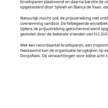
bruidsparen plaatsvond en daarna barstte de u
opgeluisterd door Sylviah en Bianca de Vaan, d
Natuurlijk mocht ook de prijsuitreiking niet on
overwinning vandoor. De felbegeerde wisselbeke
tijdens de prijsuitreiking gekscherend werd opge
gestolen door de bekende vrienden van H.C.O.K
Met een recordaantal bruidsparen, een tropisc
feestavond kan de organisatie terugkijken op ee
DorpsKwis. De verwachtingen voor editie acht 