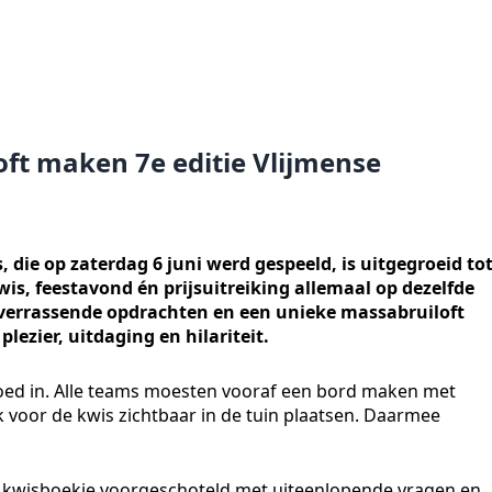
oft maken 7e editie Vlijmense
 die op zaterdag 6 juni werd gespeeld, is uitgegroeid to
wis, feestavond én prijsuitreiking allemaal op dezelfde
verrassende opdrachten en een unieke massabruiloft
ezier, uitdaging en hilariteit.
 goed in. Alle teams moesten vooraf een bord maken met
voor de kwis zichtbaar in de tuin plaatsen. Daarmee
d kwisboekje voorgeschoteld met uiteenlopende vragen en