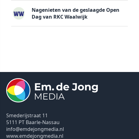
Nagenieten van de geslaagde Open
Dag van RKC Waalwijk
Smederijstraat 11
5111 PT Baarle-Nassau
info@emdejongmedia.nl
www.emdejongmedia.nl