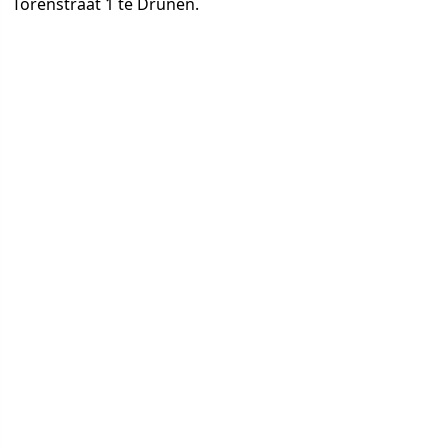
Torenstraat 1 te Drunen.