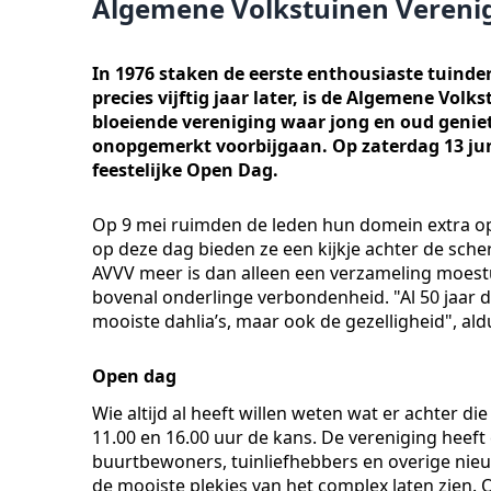
Algemene Volkstuinen Verenigi
In 1976 staken de eerste enthousiaste tuinde
precies vijftig jaar later, is de Algemene Vol
bloeiende vereniging waar jong en oud geniet
onopgemerkt voorbijgaan. Op zaterdag 13 jun
feestelijke Open Dag.
Op 9 mei ruimden de leden hun domein extra op 
op deze dag bieden ze een kijkje achter de sch
AVVV meer is dan alleen een verzameling moestui
bovenal onderlinge verbondenheid. "Al 50 jaar d
mooiste dahlia’s, maar ook de gezelligheid", ald
Open dag
Wie altijd al heeft willen weten wat er achter d
11.00 en 16.00 uur de kans. De vereniging heef
buurtbewoners, tuinliefhebbers en overige nieu
de mooiste plekjes van het complex laten zien. 