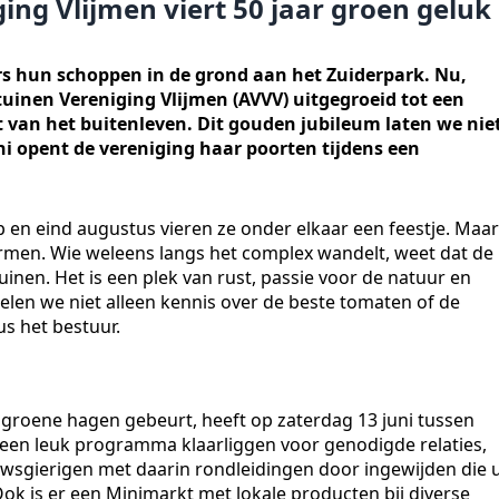
ng Vlijmen viert 50 jaar groen geluk
rs hun schoppen in de grond aan het Zuiderpark. Nu,
kstuinen Vereniging Vlijmen (AVVV) uitgegroeid tot een
 van het buitenleven. Dit gouden jubileum laten we nie
i opent de vereniging haar poorten tijdens een
en eind augustus vieren ze onder elkaar een feestje. Maar
ermen. Wie weleens langs het complex wandelt, weet dat de
nen. Het is een plek van rust, passie voor de natuur en
elen we niet alleen kennis over de beste tomaten of de
us het bestuur.
ie groene hagen gebeurt, heeft op zaterdag 13 juni tussen
t een leuk programma klaarliggen voor genodigde relaties,
wsgierigen met daarin rondleidingen door ingewijden die 
Ook is er een Minimarkt met lokale producten bij diverse