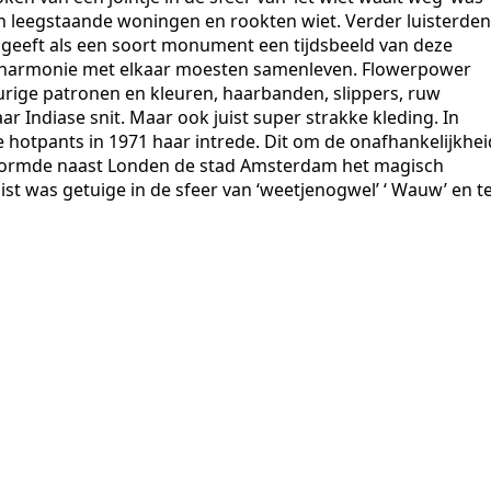
n leegstaande woningen en rookten wiet. Verder luisterden
 geeft als een soort monument een tijdsbeeld van deze
n harmonie met elkaar moesten samenleven. Flowerpower
leurige patronen en kleuren, haarbanden, slippers, ruw
r Indiase snit. Maar ook juist super strakke kleding. In
e hotpants in 1971 haar intrede. Dit om de onafhankelijkhei
vormde naast Londen de stad Amsterdam het magisch
t was getuige in de sfeer van ‘weetjenogwel’ ‘ Wauw’ en te