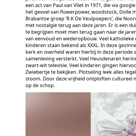
een act van Paul van Vliet in 1971, die via goog
het gevoel van flowerpower, woodstock, Dolle mi
Brabantse groep ‘R.K De Veulpoepers’, die Noord
met nostalgie terug aan deze jaren. Er is een d
te begrijpen moet men terug gaan naar de jaren 
van eenvoud en wederopbouw. Veel katholieke 
kinderen staan bekend als XXXL. In deze gezinn
kerk en overheid waren hierbij in deze periode 
samenleving versterkt. Veel Heusdenaren herinne
zwart-wit televisie. Veel kinderen gingen hierv
Zwiebertje te bekijken. Plotseling leek alles t
stoom. Door deze vrijheid ontploften culture
op de schop.