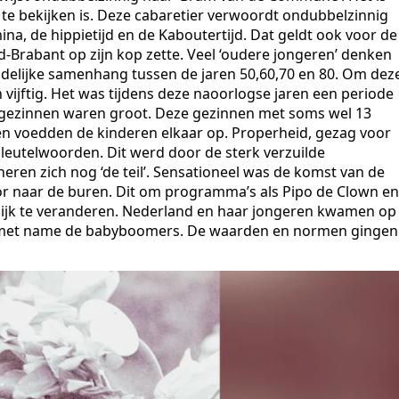
le te bekijken is. Deze cabaretier verwoordt ondubbelzinnig
na, de hippietijd en de Kaboutertijd. Dat geldt ook voor de
-Brabant op zijn kop zette. Veel ‘oudere jongeren’ denken
uidelijke samenhang tussen de jaren 50,60,70 en 80. Om dez
vijftig. Het was tijdens deze naoorlogse jaren een periode
gezinnen waren groot. Deze gezinnen met soms wel 13
en voedden de kinderen elkaar op. Properheid, gezag voor
sleutelwoorden. Dit werd door de sterk verzuilde
ren zich nog ‘de teil’. Sensationeel was de komst van de
oor naar de buren. Dit om programma’s als Pipo de Clown en
egelijk te veranderen. Nederland en haar jongeren kwamen op
el met name de babyboomers. De waarden en normen gingen