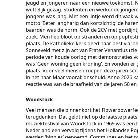
jeugd en jongeren naar een nieuwe toekomst. N
wettelijk gezag. Studenten en werkende jongeren
jongens was lang. Met een lintje werd dit vaak 
motto ‘Beter langharig dan kortzichtig’ de har
baarden was de norm. Ook de 2CV met gordijntj
zoek. Men liep bloot op stranden en op popfesti
plaats. De katholieke kerk deed haar best via ‘
Sonneveld met zijn act van Frater Venantius (zie
periode van koude oorlog met demonstraties v
was ‘Geen woning geen kroning’. En vonden er 
plaats. Voor veel mensen roepen deze jaren se
in het haar. Maar vooral: onschuld. Anno 2026 k
reactie was van de braafheid van de jaren 50 en 
Woodstock
Veel mensen die binnenkort het Flowerpowerfe
terugdenken. Dat geldt niet op de laatste plaat
muziekfestival van Woodstock in 1969 was een
Nederland een vervolg tijdens het Hollandse Po
werden ‘hippies’ genoemd. Communes en het roken