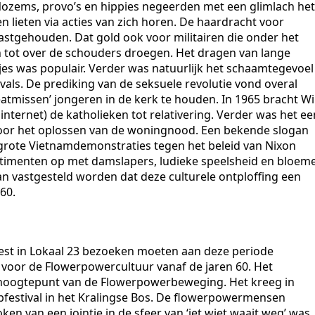
ozems, provo’s en hippies negeerden met een glimlach het
 lieten via acties van zich horen. De haardracht voor
vastgehouden. Dat gold ook voor militairen die onder het
en tot over de schouders droegen. Het dragen van lange
es was populair. Verder was natuurlijk het schaamtegevoel
vals. De prediking van de seksuele revolutie vond overal
beatmissen’ jongeren in de kerk te houden. In 1965 bracht W
 internet) de katholieken tot relativering. Verder was het ee
oor het oplossen van de woningnood. Een bekende slogan
grote Vietnamdemonstraties tegen het beleid van Nixon
ntimenten op met damslapers, ludieke speelsheid en bloem
an vastgesteld worden dat deze culturele ontploffing een
60.
est in Lokaal 23 bezoeken moeten aan deze periode
s voor de Flowerpowercultuur vanaf de jaren 60. Het
 hoogtepunt van de Flowerpowerbeweging. Het kreeg in
pfestival in het Kralingse Bos. De flowerpowermensen
 van een jointje in de sfeer van ‘iet wiet waait weg’ was