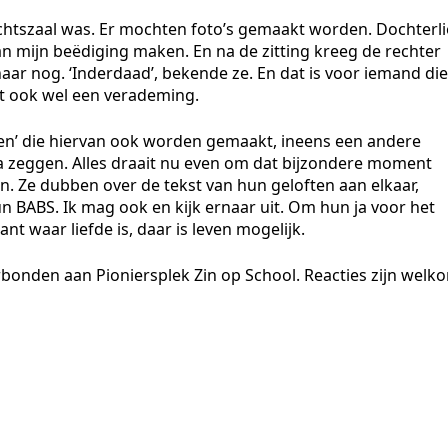
echtszaal was. Er mochten foto’s gemaakt worden. Dochterli
n mijn beëdiging maken. En na de zitting kreeg de rechter
 haar nog. ‘Inderdaad’, bekende ze. En dat is voor iemand die
et ook wel een verademing.
len’ die hiervan ook worden gemaakt, ineens een andere
ja zeggen. Alles draait nu even om dat bijzondere moment
ijn. Ze dubben over de tekst van hun geloften aan elkaar,
 BABS. Ik mag ook en kijk ernaar uit. Om hun ja voor het
nt waar liefde is, daar is leven mogelijk.
rbonden aan Pioniersplek Zin op School. Reacties zijn welk