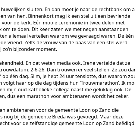
ie huwelijken sluiten. En dan moet je naar de rechtbank om a
en van hen. Binnenkort mag ik een stel uit een bevriende
a voor de kerk. Eén mooie ceremonie in twee delen met
euk om te doen. Dit keer zaten we met negen aanstaanden
ten allemaal vertellen waarom we gevraagd waren. De één
e vriend. Zelfs de vrouw van de baas van een stel werd
j zo’n bijzonder moment.
ekendheid. En dat weten media ook. Irene vertelde dat ze
rouwdatum: 2-6-26. Dan trouwen er veel stellen. Ze zou da
op één dag. Slim, je hebt 24 uur tenslotte, dus waarom zo
ion volgt haar op die dag tijdens hun ‘Trouwmarathon’. Ik mo
 en mijn oud-katholieke collega naast me gelukkig ook. De
en, dus een marathon voor ambtenaren wordt het zeker.
 van ambtenaren voor de gemeente Loon op Zand die
elfs nog bij de gemeente Breda was gevoegd. Maar deze
h echt voor de zelfstandige gemeente Loon op Zand beëdigd