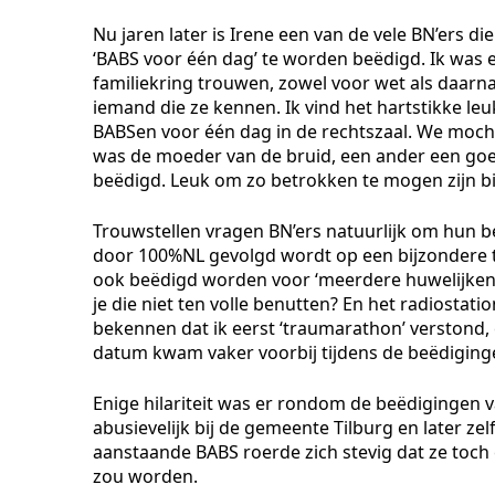
Nu jaren later is Irene een van de vele BN’ers d
‘BABS voor één dag’ te worden beëdigd. Ik was e
familiekring trouwen, zowel voor wet als daarn
iemand die ze kennen. Ik vind het hartstikke l
BABSen voor één dag in de rechtszaal. We moch
was de moeder van de bruid, een ander een goed
beëdigd. Leuk om zo betrokken te mogen zijn bi
Trouwstellen vragen BN’ers natuurlijk om hun b
door 100%NL gevolgd wordt op een bijzondere t
ook beëdigd worden voor ‘meerdere huwelijken’ 
je die niet ten volle benutten? En het radiostat
bekennen dat ik eerst ‘traumarathon’ verstond,
datum kwam vaker voorbij tijdens de beëdiging
Enige hilariteit was er rondom de beëdigingen
abusievelijk bij de gemeente Tilburg en later z
aanstaande BABS roerde zich stevig dat ze toc
zou worden.