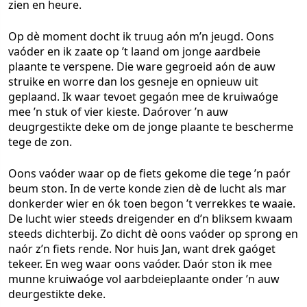
zien en heure.
Op dè moment docht ik truug aón m’n jeugd. Oons
vaóder en ik zaate op ’t laand om jonge aardbeie
plaante te verspene. Die ware gegroeid aón de auw
struike en worre dan los gesneje en opnieuw uit
geplaand. Ik waar tevoet gegaón mee de kruiwaóge
mee ’n stuk of vier kieste. Daórover ’n auw
deugrgestikte deke om de jonge plaante te bescherme
tege de zon.
Oons vaóder waar op de fiets gekome die tege ’n paór
beum ston. In de verte konde zien dè de lucht als mar
donkerder wier en ók toen begon ’t verrekkes te waaie.
De lucht wier steeds dreigender en d’n bliksem kwaam
steeds dichterbij. Zo dicht dè oons vaóder op sprong en
naór z’n fiets rende. Nor huis Jan, want drek gaóget
tekeer. En weg waar oons vaóder. Daór ston ik mee
munne kruiwaóge vol aarbdeieplaante onder ’n auw
deurgestikte deke.