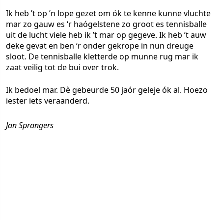
Ik heb ’t op ’n lope gezet om ók te kenne kunne vluchte
mar zo gauw es ‘r haógelstene zo groot es tennisballe
uit de lucht viele heb ik ’t mar op gegeve. Ik heb ’t auw
deke gevat en ben ‘r onder gekrope in nun dreuge
sloot. De tennisballe kletterde op munne rug mar ik
zaat veilig tot de bui over trok.
Ik bedoel mar. Dè gebeurde 50 jaór geleje ók al. Hoezo
iester iets veraanderd.
Jan Sprangers