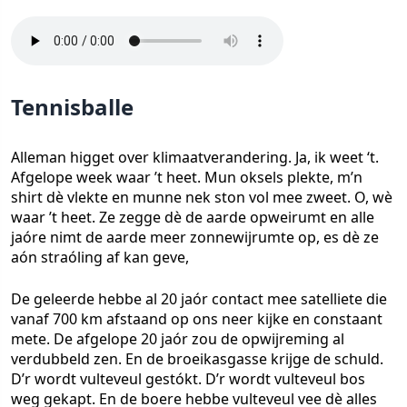
Tennisballe
Alleman higget over klimaatverandering. Ja, ik weet ‘t.
Afgelope week waar ’t heet. Mun oksels plekte, m’n
shirt dè vlekte en munne nek ston vol mee zweet. O, wè
waar ’t heet. Ze zegge dè de aarde opweirumt en alle
jaóre nimt de aarde meer zonnewijrumte op, es dè ze
aón straóling af kan geve,
De geleerde hebbe al 20 jaór contact mee satelliete die
vanaf 700 km afstaand op ons neer kijke en constaant
mete. De afgelope 20 jaór zou de opwijreming al
verdubbeld zen. En de broeikasgasse krijge de schuld.
D’r wordt vulteveul gestókt. D’r wordt vulteveul bos
weg gekapt. En de boere hebbe vulteveul vee dè alles