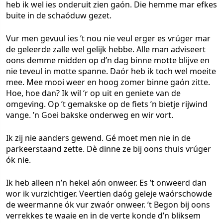
heb ik wel ies onderuit zien gaón. Die hemme mar efkes
buite in de schaóduw gezet.
Vur men gevuul ies ’t nou nie veul erger es vrúger mar
de geleerde zalle wel gelijk hebbe. Alle man adviseert
oons demme midden op d’n dag binne motte blijve en
nie teveul in motte spanne. Daór heb ik toch wel moeite
mee. Mee mooi weer en hoog zomer binne gaón zitte.
Hoe, hoe dan? Ik wil ‘r op uit en geniete van de
omgeving. Op ’t gemakske op de fiets ’n bietje rijwind
vange. ’n Goei bakske onderweg en wir vort.
Ik zij nie aanders gewend. Gé moet men nie in de
parkeerstaand zette. Dè dinne ze bij oons thuis vrúger
ók nie.
Ik heb alleen n’n hekel aón onweer. Es ’t onweerd dan
wor ik vurzichtiger. Veertien daóg geleje waórschowde
de weermanne ók vur zwaór onweer. ’t Begon bij oons
verrekkes te waaie en in de verte konde d’n bliksem