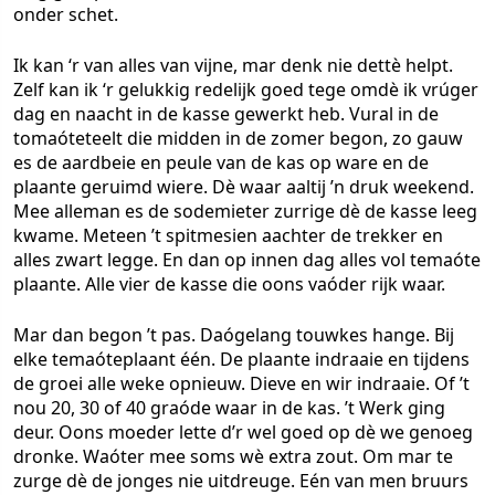
onder schet.
Ik kan ‘r van alles van vijne, mar denk nie dettè helpt.
Zelf kan ik ‘r gelukkig redelijk goed tege omdè ik vrúger
dag en naacht in de kasse gewerkt heb. Vural in de
tomaóteteelt die midden in de zomer begon, zo gauw
es de aardbeie en peule van de kas op ware en de
plaante geruimd wiere. Dè waar aaltij ’n druk weekend.
Mee alleman es de sodemieter zurrige dè de kasse leeg
kwame. Meteen ’t spitmesien aachter de trekker en
alles zwart legge. En dan op innen dag alles vol temaóte
plaante. Alle vier de kasse die oons vaóder rijk waar.
Mar dan begon ’t pas. Daógelang touwkes hange. Bij
elke temaóteplaant één. De plaante indraaie en tijdens
de groei alle weke opnieuw. Dieve en wir indraaie. Of ’t
nou 20, 30 of 40 graóde waar in de kas. ’t Werk ging
deur. Oons moeder lette d’r wel goed op dè we genoeg
dronke. Waóter mee soms wè extra zout. Om mar te
zurge dè de jonges nie uitdreuge. Eén van men bruurs