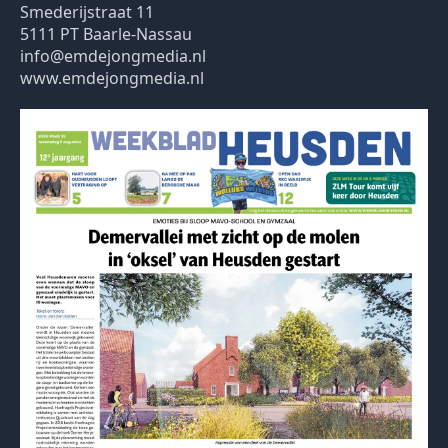
Smederijstraat 11
5111 PT Baarle-Nassau
info@emdejongmedia.nl
www.emdejongmedia.nl