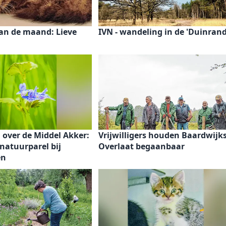
van de maand: Lieve
IVN - wandeling in de 'Duinrand
over de Middel Akker:
Vrijwilligers houden Baardwijk
natuurparel bij
Overlaat begaanbaar
en