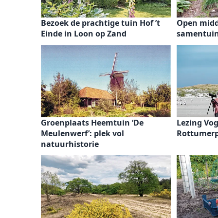
Bezoek de prachtige tuin Hof ’t
Open midd
Einde in Loon op Zand
samentuin
Groenplaats Heemtuin ‘De
Lezing Vo
Meulenwerf’: plek vol
Rottumerp
natuurhistorie