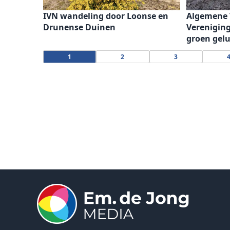
IVN wandeling door Loonse en
Algemene 
Drunense Duinen
Vereniging
groen gel
1
2
3