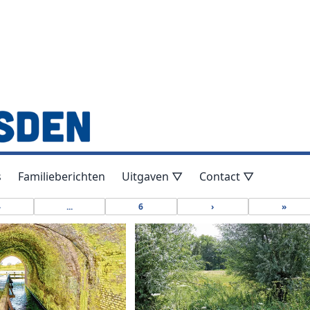
s
Familieberichten
Uitgaven ▽
Contact ▽
4
...
6
›
»