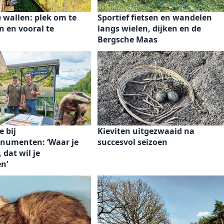
 wallen: plek om te
Sportief fietsen en wandelen
 en vooral te
langs wielen, dijken en de
Bergsche Maas
e bij
Kieviten uitgezwaaid na
umenten: ‘Waar je
succesvol seizoen
 dat wil je
n’