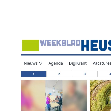
Nieuws ▽
Agenda
DigiKrant
Vacature
1
2
3