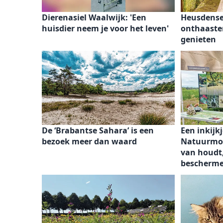
Dierenasiel Waalwijk: 'Een
Heusdense
huisdier neem je voor het leven'
onthaasten
genieten
De ‘Brabantse Sahara’ is een
Een inkijkj
bezoek meer dan waard
Natuurmon
van houdt,
bescherme