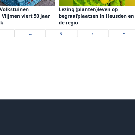
Volkstuinen
Lezing (planten)leven op
 Vlijmen viert 50 jaar
begraafplaatsen in Heusden en
uk
de regio
4
...
6
›
»