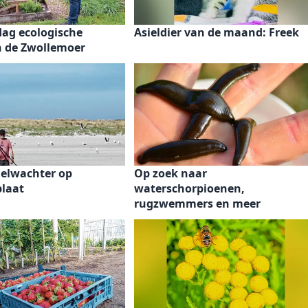
ag ecologische
Asieldier van de maand: Freek
 de Zwollemoer
gelwachter op
Op zoek naar
laat
waterschorpioenen,
rugzwemmers en meer