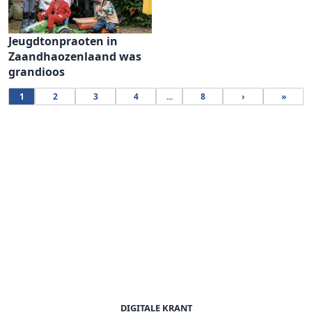
Jeugdtonpraoten in
Zaandhaozenlaand was
grandioos
1
2
3
4
...
8
›
»
DIGITALE KRANT