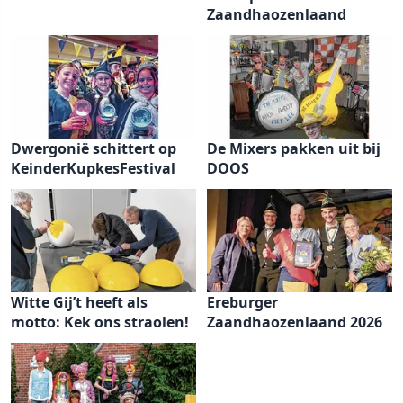
Zaandhaozenlaand
Dwergonië schittert op
De Mixers pakken uit bij
KeinderKupkesFestival
DOOS
Witte Gij’t heeft als
Ereburger
motto: Kek ons straolen!
Zaandhaozenlaand 2026