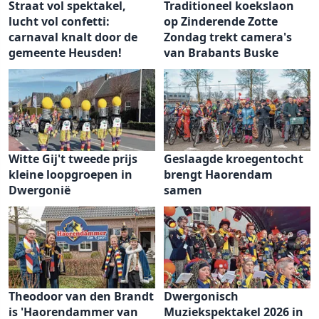
Straat vol spektakel,
Traditioneel koekslaon
lucht vol confetti:
op Zinderende Zotte
carnaval knalt door de
Zondag trekt camera's
gemeente Heusden!
van Brabants Buske
Witte Gij't tweede prijs
Geslaagde kroegentocht
kleine loopgroepen in
brengt Haorendam
Dwergonië
samen
Theodoor van den Brandt
Dwergonisch
is 'Haorendammer van
Muziekspektakel 2026 in