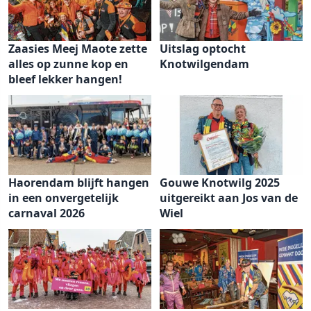
Zaasies Meej Maote zette
Uitslag optocht
alles op zunne kop en
Knotwilgendam
bleef lekker hangen!
Haorendam blijft hangen
Gouwe Knotwilg 2025
in een onvergetelijk
uitgereikt aan Jos van de
carnaval 2026
Wiel