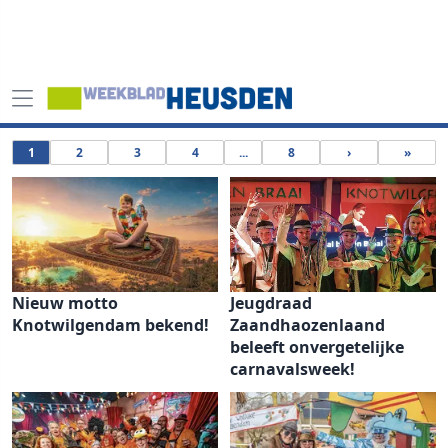
1
2
3
4
...
8
›
»
Nieuw motto
Jeugdraad
Knotwilgendam bekend!
Zaandhaozenlaand
beleeft onvergetelijke
carnavalsweek!