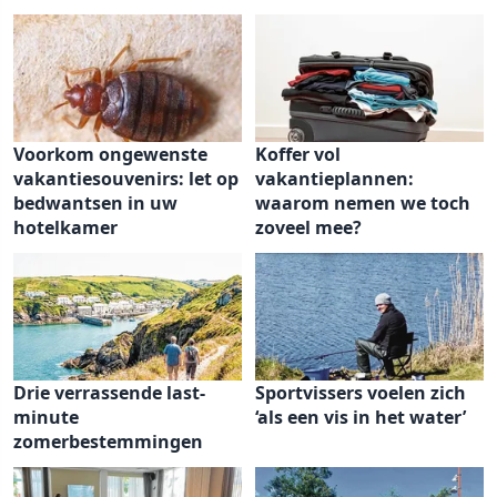
Voorkom ongewenste
Koffer vol
vakantiesouvenirs: let op
vakantieplannen:
bedwantsen in uw
waarom nemen we toch
hotelkamer
zoveel mee?
Drie verrassende last-
Sportvissers voelen zich
minute
‘als een vis in het water’
zomerbestemmingen