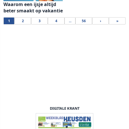
Waarom een ijsje altijd
beter smaakt op vakantie
1
2
3
4
...
56
›
»
DIGITALE KRANT