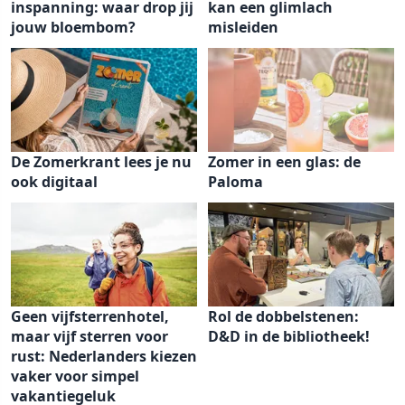
inspanning: waar drop jij
kan een glimlach
jouw bloembom?
misleiden
De Zomerkrant lees je nu
Zomer in een glas: de
ook digitaal
Paloma
Geen vijfsterrenhotel,
Rol de dobbelstenen:
maar vijf sterren voor
D&D in de bibliotheek!
rust: Nederlanders kiezen
vaker voor simpel
vakantiegeluk