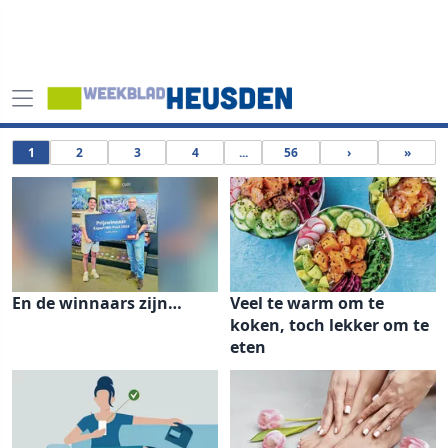
1
2
3
4
...
56
›
»
En de winnaars zijn…
Veel te warm om te
koken, toch lekker om te
eten