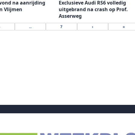
wond na aanrijding
Exclusieve Audi RS6 volledig
n Vlijmen
uitgebrand na crash op Prof.
Asserweg
4
...
7
›
»