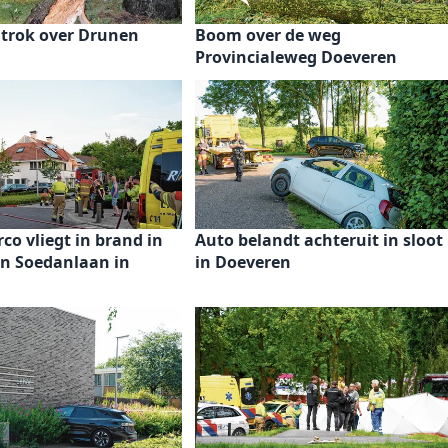
trok over Drunen
Boom over de weg
Provincialeweg Doeveren
rco vliegt in brand in
Auto belandt achteruit in sloot
n Soedanlaan in
in Doeveren