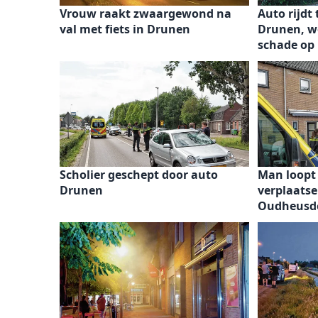
Vrouw raakt zwaargewond na
Auto rijdt
val met fiets in Drunen
Drunen, w
schade op
Scholier geschept door auto
Man loopt
Drunen
verplaats
Oudheusd