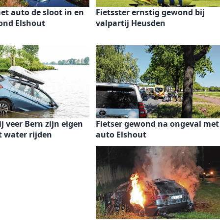
et auto de sloot in en
Fietsster ernstig gewond bij
ond Elshout
valpartij Heusden
j veer Bern zijn eigen
Fietser gewond na ongeval met
t water rijden
auto Elshout