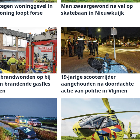
 tegen woninggevel in
Man zwaargewond na val op
oning loopt forse
skatebaan in Nieuwkuijk
 brandwonden op bij
19-jarige scooterrijder
en brandende gasfles
aangehouden na doordachte
en
actie van politie in Vlijmen