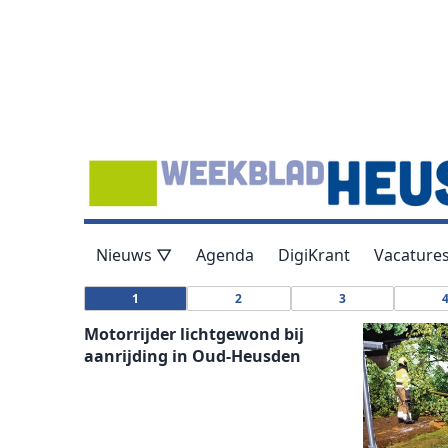
Nieuws ▽
Agenda
DigiKrant
Vacature
1
2
3
Motorrijder lichtgewond bij
aanrijding in Oud-Heusden