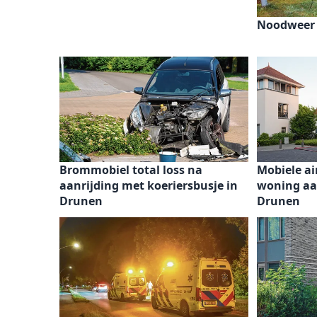
Noodweer 
Brommobiel total loss na
Mobiele ai
aanrijding met koeriersbusje in
woning aa
Drunen
Drunen