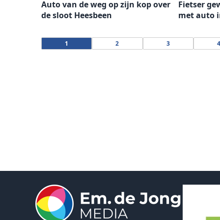
Auto van de weg op zijn kop over
Fietser ge
de sloot Heesbeen
met auto i
1
2
3