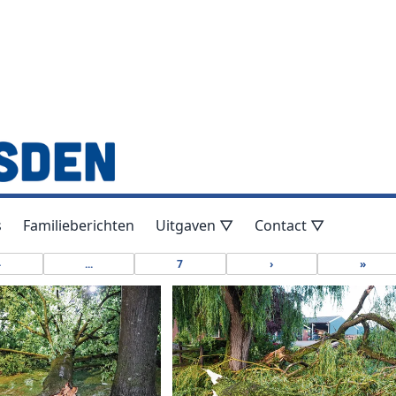
s
Familieberichten
Uitgaven ▽
Contact ▽
4
...
7
›
»